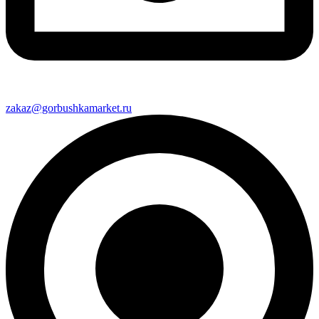
zakaz@gorbushkamarket.ru