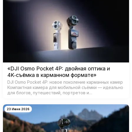
«DJI Osmo Pocket 4P: двойная оптика и
4K‑съёмка в карманном формате»
DJI Osmo Pocket 4P: новое поколение карманных камер
Компактная камера для мобильной съёмки — идеально
для блогов, путешествий, портретов и
кинематографичных видео. Главная особенность —
двойная система камер: ш…
23 Июня 2026