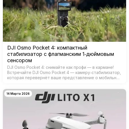
DJI Osmo Pocket 4: компактный
стабилизатор с флагманским 1‑дюймовым
сенсором
DJI Osmo Pocket 4: снимайте как профи — в кармане!
Встречайте DJI Osmo Pocket 4 — камеру‑стабилизатор,
которая перевернёт ваше представление о мобильной
съёмке! Забудьте о тяжёлых камерах и штативах —
теперь проф…
14 Марта 2026