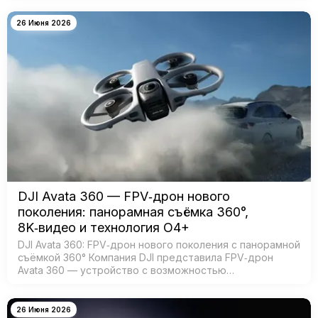
масштабным обновлением ключевых систе…
26 Июня 2026
DJI Avata 360 — FPV‑дрон нового
поколения: панорамная съёмка 360°,
8K‑видео и технология O4+
DJI Avata 360: FPV‑дрон нового поколения с панорамной
съёмкой 360° Компания DJI представила FPV‑дрон
Avata 360 — устройство с возможностью
360‑градусной съёмки для создания эффектных
иммерсивных видео. Модель создана для:…
26 Июня 2026