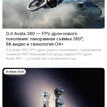
DJI Avata 360 — FPV‑дрон нового
поколения: панорамная съёмка 360°,
8K‑видео и технология O4+
DJI Avata 360: FPV‑дрон нового поколения с панорамной
съёмкой 360° Компания DJI представила FPV‑дрон
Avata 360 — устройство с возможностью
360‑градусной съёмки для создания эффектных
иммерсивных видео. Модель создана для:…
26 Июня 2026