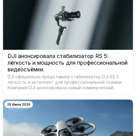
DJI анонсировала стабилизатор RS 5:
лёгкость и мощность для профессиональной
видеосъёмки.
DJI официально представила стабилизатор DJI RS 5:
лёгкость и интеллект для профессиональной съёмки
Компания DJI анонсировала новый коммерческий
стабилизатор DJI RS 5 — лёгкое устройство с
масштабным обновлением ключевых систе…
26 Июня 2026