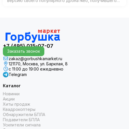
версию своего популярного дрона Neo, получившего
название Neo 2. Согласно официальным источникам,
анонс состоится 30 октября 2025 года в К…
+7 (495) 015-07-07
Заказать звонок
zakaz@gorbushkamarket.ru
121170, Москва, ул. Барклая, 8
с 11:00 до 19:00 ежедневно
Telegram
Каталог
Новинки
Акции
Хиты продаж
Квадрокоптеры
Обнаружители БПЛА
Подавители БПЛА
Усилители сигнала