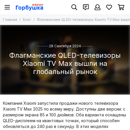
Главная
Блог
Флагманские QLED-телевизоры Xiaomi TV Max вышл
28 Сентября 2024
Флагманские QLED-телевизоры
Xiaomi TV Max вышли на
глобальный рынок
Компания Xiaomi запустила продажи нового телевизора
Xiaomi TV Max 2025 по всему миру. Доступны две версии: с
размером экрана 85 и 100 дюймов. Оба варианта оснащены
QLED-дисплеем на квантовых точках, который способен
обновляться до 240 раз в секунду. В этих моделях