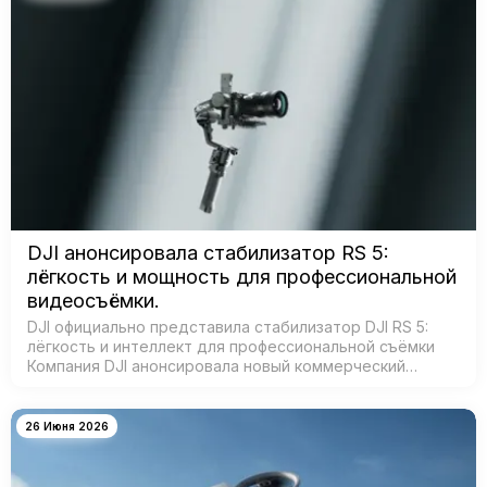
DJI анонсировала стабилизатор RS 5:
лёгкость и мощность для профессиональной
видеосъёмки.
DJI официально представила стабилизатор DJI RS 5:
лёгкость и интеллект для профессиональной съёмки
Компания DJI анонсировала новый коммерческий
стабилизатор DJI RS 5 — лёгкое устройство с
масштабным обновлением ключевых систе…
26 Июня 2026