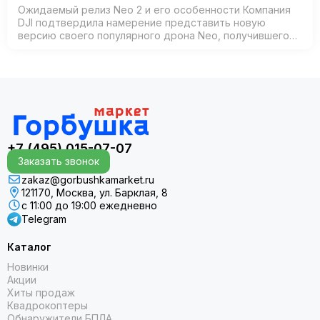
Ожидаемый релиз Neo 2 и его особенности Компания
DJI подтвердила намерение представить новую
версию своего популярного дрона Neo, получившего
название Neo 2. Согласно официальным источникам,
анонс состоится 30 октября 2025 года в К…
+7 (495) 015-07-07
Заказать звонок
zakaz@gorbushkamarket.ru
121170, Москва, ул. Барклая, 8
с 11:00 до 19:00 ежедневно
Telegram
Каталог
Новинки
Акции
Хиты продаж
Квадрокоптеры
Обнаружители БПЛА