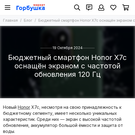
Главная
Блог
Бюджетный смартфон Honor X7c оснащён экраном с 
19 Октября 2024
Бюджетный смартфон Honor X7c
оснащён экраном с частотой
обновления 120 Гц
Новый
Honor
X7c, несмотря на свою принадлежность к
бюджетному сегменту, имеет несколько уникальных
характеристик. Среди них — экран с высокой частотой
обновления, аккумулятор большой ёмкости и защита от
воды.