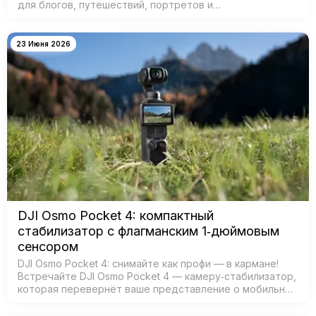
для блогов, путешествий, портретов и
кинематографичных видео. Главная особенность —
двойная система камер: ш…
23 Июня 2026
DJI Osmo Pocket 4: компактный
стабилизатор с флагманским 1‑дюймовым
сенсором
DJI Osmo Pocket 4: снимайте как профи — в кармане!
Встречайте DJI Osmo Pocket 4 — камеру‑стабилизатор,
которая перевернёт ваше представление о мобильной
съёмке! Забудьте о тяжёлых камерах и штативах —
теперь проф…