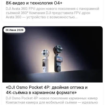
8K‑видео и технология O4+
DJI Avata 360: FPV‑дрон нового поколения с панорамной
съёмкой 360° Компания DJI представила FPV‑дрон
Avata 360 — устройство с возможностью
360‑градусной съёмки для создания эффектных
иммерсивных видео. Модель создана для:…
26 Июня 2026
«DJI Osmo Pocket 4P: двойная оптика и
4K‑съёмка в карманном формате»
DJI Osmo Pocket 4P: новое поколение карманных камер
Компактная камера для мобильной съёмки — идеально