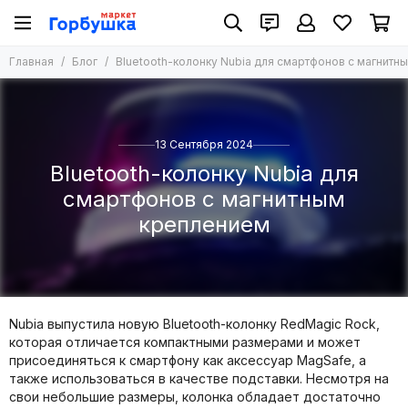
Главная
Блог
Bluetooth-колонку Nubia для смартфонов с магнит
13 Сентября 2024
Bluetooth-колонку Nubia для
смартфонов с магнитным
креплением
Nubia выпустила новую Bluetooth-колонку RedMagic Rock,
которая отличается компактными размерами и может
присоединяться к смартфону как аксессуар MagSafe, а
также использоваться в качестве подставки. Несмотря на
свои небольшие размеры, колонка обладает достаточно