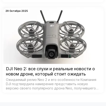
дронов от DJI — признанного лидера рынка. Согласно
данным из базы Федеральной комиссии по связи С…
29 Октября 2025
DJI Neo 2: все слухи и реальные новости о
новом дроне, который стоит ожидать
Ожидаемый релиз Neo 2 и его особенности Компания
DJI подтвердила намерение представить новую
версию своего популярного дрона Neo, получившего
название Neo 2. Согласно официальным источникам,
анонс состоится 30 октября 2025 года в К…