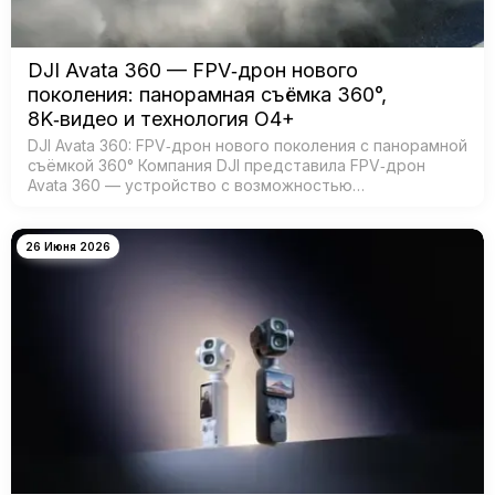
DJI Avata 360 — FPV‑дрон нового
поколения: панорамная съёмка 360°,
8K‑видео и технология O4+
DJI Avata 360: FPV‑дрон нового поколения с панорамной
съёмкой 360° Компания DJI представила FPV‑дрон
Avata 360 — устройство с возможностью
360‑градусной съёмки для создания эффектных
иммерсивных видео. Модель создана для:…
26 Июня 2026