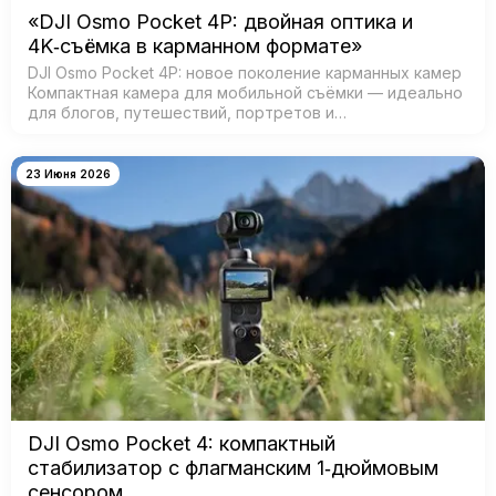
«DJI Osmo Pocket 4P: двойная оптика и
4K‑съёмка в карманном формате»
DJI Osmo Pocket 4P: новое поколение карманных камер
Компактная камера для мобильной съёмки — идеально
для блогов, путешествий, портретов и
кинематографичных видео. Главная особенность —
двойная система камер: ш…
23 Июня 2026
DJI Osmo Pocket 4: компактный
стабилизатор с флагманским 1‑дюймовым
сенсором