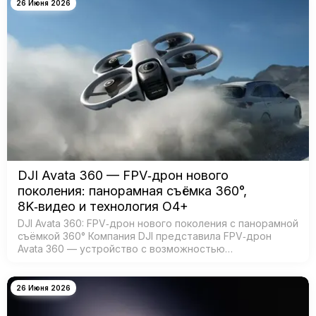
26 Июня 2026
DJI Avata 360 — FPV‑дрон нового
поколения: панорамная съёмка 360°,
8K‑видео и технология O4+
DJI Avata 360: FPV‑дрон нового поколения с панорамной
съёмкой 360° Компания DJI представила FPV‑дрон
Avata 360 — устройство с возможностью
360‑градусной съёмки для создания эффектных
иммерсивных видео. Модель создана для:…
26 Июня 2026