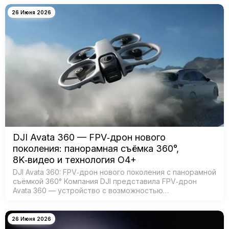
масштабным обновлением ключевых систе…
26 Июня 2026
DJI Avata 360 — FPV‑дрон нового
поколения: панорамная съёмка 360°,
8K‑видео и технология O4+
DJI Avata 360: FPV‑дрон нового поколения с панорамной
съёмкой 360° Компания DJI представила FPV‑дрон
Avata 360 — устройство с возможностью
360‑градусной съёмки для создания эффектных
иммерсивных видео. Модель создана для:…
26 Июня 2026