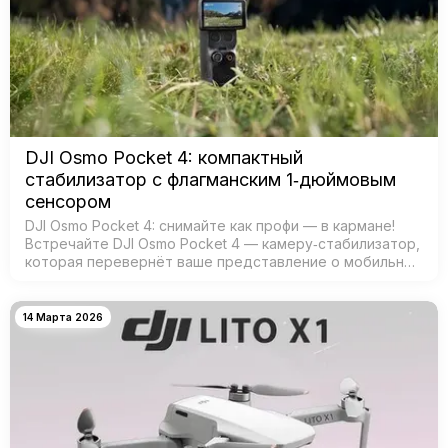
DJI Osmo Pocket 4: компактный
стабилизатор с флагманским 1‑дюймовым
сенсором
DJI Osmo Pocket 4: снимайте как профи — в кармане!
Встречайте DJI Osmo Pocket 4 — камеру‑стабилизатор,
которая перевернёт ваше представление о мобильной
съёмке! Забудьте о тяжёлых камерах и штативах —
теперь проф…
14 Марта 2026