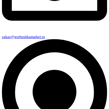
zakaz@gorbushkamarket.ru