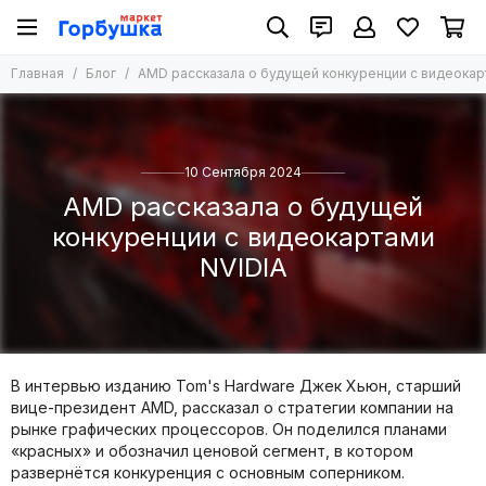
Главная
Блог
AMD рассказала о будущей конкуренции с видеокар
10 Сентября 2024
AMD рассказала о будущей
конкуренции с видеокартами
NVIDIA
В интервью изданию Tom's Hardware Джек Хьюн, старший
вице-президент AMD, рассказал о стратегии компании на
рынке графических процессоров. Он поделился планами
«красных» и обозначил ценовой сегмент, в котором
развернётся конкуренция с основным соперником.