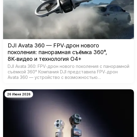
DJI Avata 360 — FPV‑дрон нового
поколения: панорамная съёмка 360°,
8K‑видео и технология O4+
DJI Avata 360: FPV‑дрон нового поколения с панорамной
съёмкой 360° Компания DJI представила FPV‑дрон
Avata 360 — устройство с возможностью
360‑градусной съёмки для создания эффектных
иммерсивных видео. Модель создана для:…
26 Июня 2026